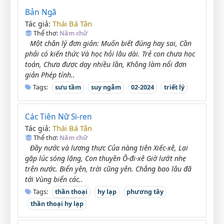
Bản Ngã
Thái Bá Tân
Tác giả:
Thể thơ:
Năm chữ
Một chân lý đơn giản: Muốn biết đúng hay sai, Cần
phải có kiến thức Và học hỏi lâu dài. Trẻ con chưa học
toán, Chưa được dạy nhiều lần, Không làm nổi đơn
giản Phép tính..
Tags:
sưu tầm
suy ngẫm
02-2024
triết lý
Các Tiên Nữ Si-ren
Thái Bá Tân
Tác giả:
Thể thơ:
Năm chữ
Đầy nước và lương thực Của nàng tiên Xiếc-xê, Lại
gặp lúc sóng lặng, Con thuyền Ô-đi-xê Giờ lướt nhẹ
trên nước. Biển yên, trời cũng yên. Chẳng bao lâu đã
tới Vùng biển các..
Tags:
thần thoại
hy lạp
phương tây
thần thoại hy lạp