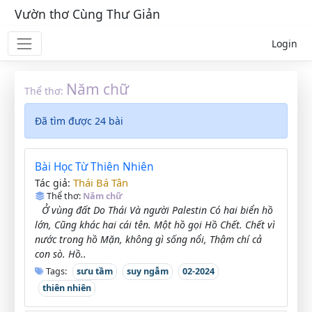
Vườn thơ Cùng Thư Giản
Login
Năm chữ
Thể thơ:
Đã tìm được 24 bài
Bài Học Từ Thiên Nhiên
Thái Bá Tân
Tác giả:
Thể thơ:
Năm chữ
Ở vùng đất Do Thái Và người Palestin Có hai biển hồ
lớn, Cũng khác hai cái tên. Một hồ gọi Hồ Chết. Chết vì
nước trong hồ Mặn, không gì sống nổi, Thậm chí cả
con sò. Hồ..
Tags:
sưu tầm
suy ngẫm
02-2024
thiên nhiên