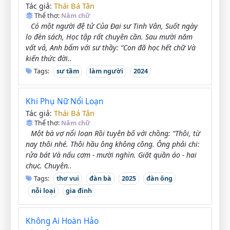
Thái Bá Tân
Tác giả:
Thể thơ:
Năm chữ
Có một người đệ tử Của Đại sư Tinh Vân, Suốt ngày
lo đèn sách, Học tập rất chuyên cần. Sau mười năm
vất vả, Anh bẩm với sư thầy: “Con đã học hết chữ Và
kiến thức đời..
Tags:
sư tầm
làm người
2024
Khi Phụ Nữ Nổi Loạn
Thái Bá Tân
Tác giả:
Thể thơ:
Năm chữ
Một bà vợ nổi loạn Rồi tuyên bố với chồng: “Thôi, từ
nay thôi nhé. Thôi hầu ông không công. Ông phải chi:
rửa bát Và nấu cơm - mười nghìn. Giặt quần áo - hai
chục. Chuyện..
Tags:
thơ vui
đàn bà
2025
đàn ông
nỗi loại
gia đinh
Không Ai Hoàn Hảo