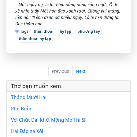
Một ngày nọ, le lói Phía đằng đông sáng ngời, Ô-đi-
xê nhìn thấy Một hòn đảo xanh tươi. Chàng vui mừng,
liền nói: “Lênh đênh đã nhiều ngày, Có lẽ nên dừng lại
Ghé thăm hòn..
Tags:
thần thoại
hy lạp
phương tây
thần thoại hy lạp
Previous
Next
Thơ bạn muốn xem
Tháng Mười Hai
Phố Buồn
Với Chút Dại Khờ, Mộng Mơ Thi Sĩ
Hải Đảo Xa Xôi