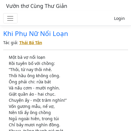
Vườn thơ Cùng Thư Giản
Login
Khi Phụ Nữ Nổi Loạn
Tác giả:
Thái Bá Tân
Một bà vợ nổi loạn
Rồi tuyên bố với chồng:
“Thôi, từ nay thôi nhé.
Thôi hầu ông không công.
Ông phải chi: rửa bát
Và nấu cơm - mười nghìn.
Giặt quần áo - hai chục.
Chuyện ấy - một trăm nghìn!”
Vốn gương mẫu, nể vợ,
Nên tối ấy ông chồng
Ngủ ngoài hiên, trong túi
Chỉ bảy mươi nghìn đồng.
Khuya, trăng thanh gió mát,