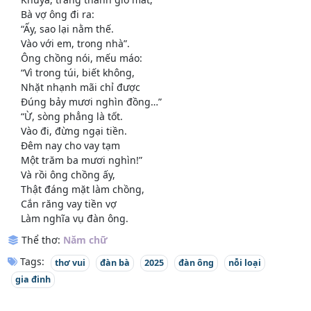
Bà vợ ông đi ra:
“Ấy, sao lại nằm thế.
Vào với em, trong nhà”.
Ông chồng nói, mếu máo:
“Vì trong túi, biết không,
Nhặt nhạnh mãi chỉ được
Đúng bảy mươi nghìn đồng…”
“Ừ, sòng phẳng là tốt.
Vào đi, đừng ngại tiền.
Đêm nay cho vay tạm
Một trăm ba mươi nghìn!”
Và rồi ông chồng ấy,
Thật đáng mặt làm chồng,
Cắn răng vay tiền vợ
Làm nghĩa vụ đàn ông.
Thể thơ:
Năm chữ
Tags:
thơ vui
đàn bà
2025
đàn ông
nỗi loại
gia đinh