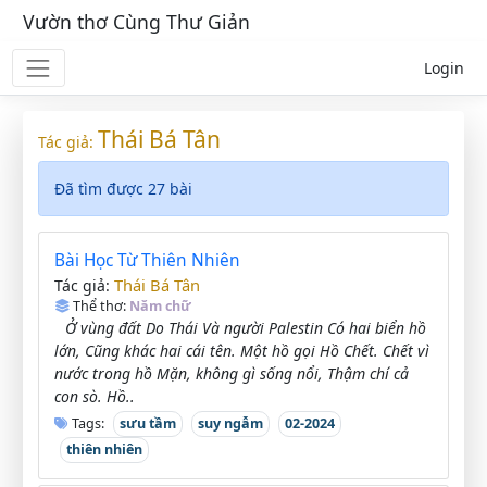
Vườn thơ Cùng Thư Giản
Login
Thái Bá Tân
Tác giả:
Đã tìm được 27 bài
Bài Học Từ Thiên Nhiên
Thái Bá Tân
Tác giả:
Thể thơ:
Năm chữ
Ở vùng đất Do Thái Và người Palestin Có hai biển hồ
lớn, Cũng khác hai cái tên. Một hồ gọi Hồ Chết. Chết vì
nước trong hồ Mặn, không gì sống nổi, Thậm chí cả
con sò. Hồ..
Tags:
sưu tầm
suy ngẫm
02-2024
thiên nhiên