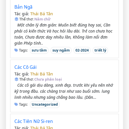
Bản Ngã
Thái Bá Tân
Tác giả:
Thể thơ:
Năm chữ
Một chân lý đơn giản: Muốn biết đúng hay sai, Cần
phải có kiến thức Và học hỏi lâu dài. Trẻ con chưa học
toán, Chưa được dạy nhiều lần, Không làm nổi đơn
giản Phép tính..
Tags:
sưu tầm
suy ngẫm
02-2024
triết lý
Các Cô Gái
Thái Bá Tân
Tác giả:
Thể thơ:
Chưa phân loại
Các cô gái dịu dàng, xinh đẹp. trước khi yêu nên nhớ
kỹ trong đầu. các chàng trai như sao buổi sớm. lung
linh nhiều nhưng sáng chẳng bao lâu. (Dân...
Tags:
Uncategorized
Các Tiên Nữ Si-ren
Thái Bá Tân
Tác giả: