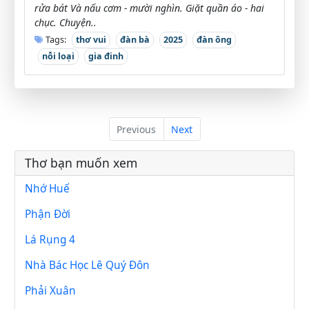
rửa bát Và nấu cơm - mười nghìn. Giặt quần áo - hai
chục. Chuyện..
Tags:
thơ vui
đàn bà
2025
đàn ông
nỗi loại
gia đinh
Previous
Next
Thơ bạn muốn xem
Nhớ Huế
Phận Đời
Lá Rụng 4
Nhà Bác Học Lê Quý Đôn
Phải Xuân