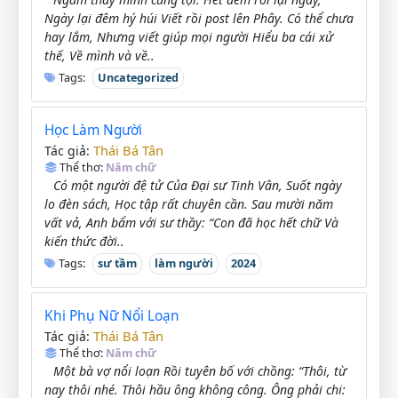
Ngày lại đêm hý húi Viết rồi post lên Phây. Có thể chưa
hay lắm, Nhưng viết giúp mọi người Hiểu ba cái xử
thế, Về mình và về..
Tags:
Uncategorized
Học Làm Người
Thái Bá Tân
Tác giả:
Thể thơ:
Năm chữ
Có một người đệ tử Của Đại sư Tinh Vân, Suốt ngày
lo đèn sách, Học tập rất chuyên cần. Sau mười năm
vất vả, Anh bẩm với sư thầy: “Con đã học hết chữ Và
kiến thức đời..
Tags:
sư tầm
làm người
2024
Khi Phụ Nữ Nổi Loạn
Thái Bá Tân
Tác giả:
Thể thơ:
Năm chữ
Một bà vợ nổi loạn Rồi tuyên bố với chồng: “Thôi, từ
nay thôi nhé. Thôi hầu ông không công. Ông phải chi: