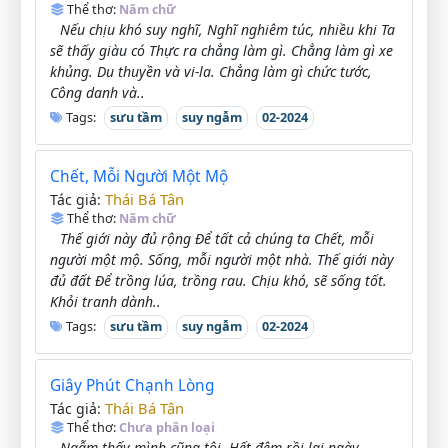
Thể thơ:
Năm chữ
Nếu chịu khó suy nghĩ, Nghĩ nghiêm túc, nhiều khi Ta
sẽ thấy giàu có Thực ra chẳng làm gì. Chẳng làm gì xe
khủng. Du thuyền và vi-la. Chẳng làm gì chức tước,
Công danh và..
Tags:
sưu tầm
suy ngẫm
02-2024
Chết, Mỗi Người Một Mộ
Thái Bá Tân
Tác giả:
Thể thơ:
Năm chữ
Thế giới này đủ rộng Để tất cả chúng ta Chết, mỗi
người một mộ. Sống, mỗi người một nhà. Thế giới này
đủ đất Để trồng lúa, trồng rau. Chịu khó, sẽ sống tốt.
Khỏi tranh dành..
Tags:
sưu tầm
suy ngẫm
02-2024
Giây Phút Chạnh Lòng
Thái Bá Tân
Tác giả:
Thể thơ:
Chưa phân loại
Ngẫm thấy mình cũng tội. Hết đêm rồi lại ngày,