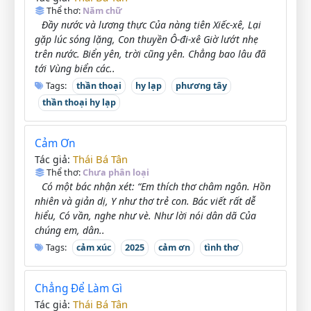
Thể thơ:
Năm chữ
Đầy nước và lương thực Của nàng tiên Xiếc-xê, Lại
gặp lúc sóng lặng, Con thuyền Ô-đi-xê Giờ lướt nhẹ
trên nước. Biển yên, trời cũng yên. Chẳng bao lâu đã
tới Vùng biển các..
Tags:
thần thoại
hy lạp
phương tây
thần thoại hy lạp
Cảm Ơn
Thái Bá Tân
Tác giả:
Thể thơ:
Chưa phân loại
Có một bác nhận xét: “Em thích thơ châm ngôn. Hồn
nhiên và giản dị, Y như thơ trẻ con. Bác viết rất dễ
hiểu, Có vần, nghe như vè. Như lời nói dân dã Của
chúng em, dân..
Tags:
cảm xúc
2025
cảm ơn
tình thơ
Chẳng Để Làm Gì
Thái Bá Tân
Tác giả: