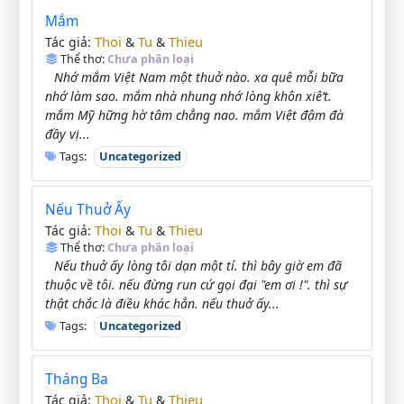
Mắm
Thoi
Tu
Thieu
Tác giả:
&
&
Thể thơ:
Chưa phân loại
Nhớ mắm Việt Nam một thuở nào. xa quê mỗi bữa
nhớ làm sao. mắm nhà nhung nhớ lòng khôn xiê’t.
mắm Mỹ hững hờ tâm chẳng nao. mắm Việt đậm đà
đầy vị...
Tags:
Uncategorized
Nếu Thuở Ấy
Thoi
Tu
Thieu
Tác giả:
&
&
Thể thơ:
Chưa phân loại
Nếu thuở ấy lòng tôi dạn một tí. thì bây giờ em đã
thuộc về tôi. nếu đừng run cứ gọi đại "em ơi !". thì sự
thật chắc là điều khác hẳn. nếu thuở ấy...
Tags:
Uncategorized
Tháng Ba
Thoi
Tu
Thieu
Tác giả:
&
&