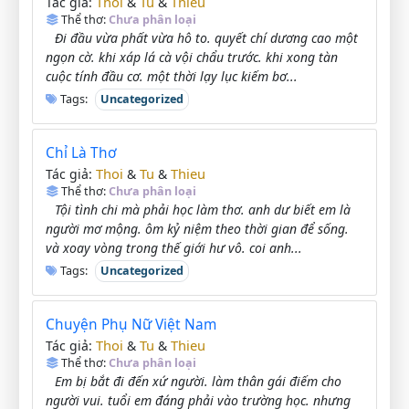
Thoi
Tu
Thieu
Tác giả:
&
&
Thể thơ:
Chưa phân loại
Đi đầu vừa phất vừa hô to. quyết chí dương cao một
ngọn cờ. khi xáp lá cà vội chẩu trước. khi xong tàn
cuộc tính đầu cơ. một thời lạy lục kiếm bơ...
Tags:
Uncategorized
Chỉ Là Thơ
Thoi
Tu
Thieu
Tác giả:
&
&
Thể thơ:
Chưa phân loại
Tội tình chi mà phải học làm thơ. anh dư biết em là
người mơ mộng. ôm kỷ niệm theo thời gian để sống.
và xoay vòng trong thế giới hư vô. coi anh...
Tags:
Uncategorized
Chuyện Phụ Nữ Việt Nam
Thoi
Tu
Thieu
Tác giả:
&
&
Thể thơ:
Chưa phân loại
Em bị bắt đi đến xứ người. làm thân gái điếm cho
người vui. tuổi em đáng phải vào trường học. nhưng