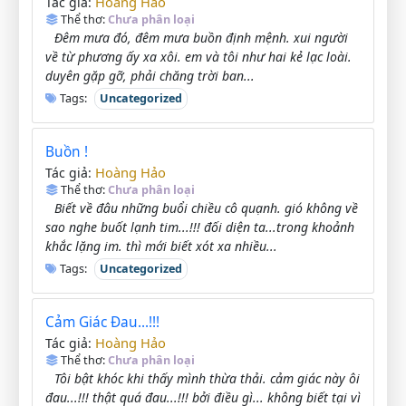
Hoàng Hảo
Tác giả:
Thể thơ:
Chưa phân loại
Đêm mưa đó, đêm mưa buồn định mệnh. xui người
về từ phương ấy xa xôi. em và tôi như hai kẻ lạc loài.
duyên gặp gỡ, phải chăng trời ban...
Tags:
Uncategorized
Buồn !
Hoàng Hảo
Tác giả:
Thể thơ:
Chưa phân loại
Biết về đâu những buổi chiều cô quạnh. gió không về
sao nghe buốt lạnh tim...!!! đối diện ta...trong khoảnh
khắc lặng im. thì mới biết xót xa nhiều...
Tags:
Uncategorized
Cảm Giác Đau...!!!
Hoàng Hảo
Tác giả:
Thể thơ:
Chưa phân loại
Tôi bật khóc khi thấy mình thừa thải. cảm giác này ôi
đau...!!! thật quá đau...!!! bởi điều gì... không biết tại vì