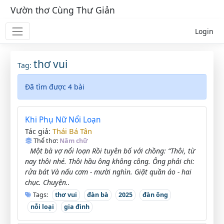
Vườn thơ Cùng Thư Giản
Login
thơ vui
Tag:
Đã tìm được 4 bài
Khi Phụ Nữ Nổi Loạn
Thái Bá Tân
Tác giả:
Thể thơ:
Năm chữ
Một bà vợ nổi loạn Rồi tuyên bố với chồng: “Thôi, từ
nay thôi nhé. Thôi hầu ông không công. Ông phải chi:
rửa bát Và nấu cơm - mười nghìn. Giặt quần áo - hai
chục. Chuyện..
Tags:
thơ vui
đàn bà
2025
đàn ông
nỗi loại
gia đinh