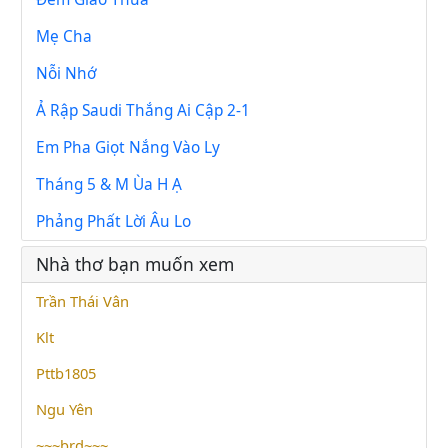
Mẹ Cha
Nỗi Nhớ
Ả Rập Saudi Thắng Ai Cập 2-1
Em Pha Giọt Nắng Vào Ly
Tháng 5 & M Ùa H Ạ
Phảng Phất Lời Âu Lo
Nhà thơ bạn muốn xem
Trần Thái Vân
Klt
Pttb1805
Ngu Yên
~~~brd~~~