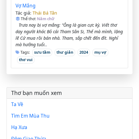
Vợ Mắng
Thái Bá Tân
Tác giả:
Thể thơ:
Năm chữ
Trưa nay bị vợ mắng: “Ông là gian cực kỳ. Viết thơ
dạy người khác Bỏ cái Tham Sân Si, Thế mà mình, lặng
lẽ Cứ mua rồi bán nhà. Tham, sắp chết đến đít. Nghỉ
mà hưởng tuổi..
Tags:
sưu tầm
thư giản
2024
mụ vợ
thơ vui
Thơ bạn muốn xem
Ta Về
Tìm Em Mùa Thu
Hạ Xưa
Đêm Giao Thừa