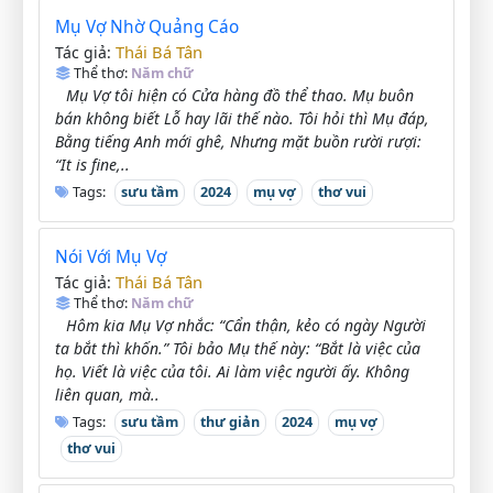
Mụ Vợ Nhờ Quảng Cáo
Thái Bá Tân
Tác giả:
Thể thơ:
Năm chữ
Mụ Vợ tôi hiện có Cửa hàng đồ thể thao. Mụ buôn
bán không biết Lỗ hay lãi thế nào. Tôi hỏi thì Mụ đáp,
Bằng tiếng Anh mới ghê, Nhưng mặt buồn rười rượi:
“It is fine,..
Tags:
sưu tầm
2024
mụ vợ
thơ vui
Nói Với Mụ Vợ
Thái Bá Tân
Tác giả:
Thể thơ:
Năm chữ
Hôm kia Mụ Vợ nhắc: “Cẩn thận, kẻo có ngày Người
ta bắt thì khốn.” Tôi bảo Mụ thế này: “Bắt là việc của
họ. Viết là việc của tôi. Ai làm việc người ấy. Không
liên quan, mà..
Tags:
sưu tầm
thư giản
2024
mụ vợ
thơ vui