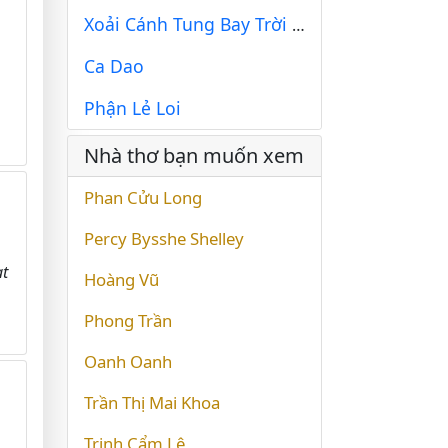
Xoải Cánh Tung Bay Trời Biển Cơ Đồ 1
Ca Dao
Phận Lẻ Loi
Nhà thơ bạn muốn xem
Phan Cửu Long
Percy Bysshe Shelley
ạt
Hoàng Vũ
Phong Trần
Oanh Oanh
Trần Thị Mai Khoa
Trịnh Cẩm Lệ