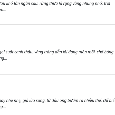
đau khổ tận ngàn sau. rừng thưa lá rụng vàng nhung nhớ. trời
o...
 gọi suốt canh thâu. vầng trăng dẫn lối đang mòn mõi. chờ bóng
g...
y nhè nhẹ, gió lùa sang. từ đâu ong bướm ra nhiều thế. chỉ biế
g...