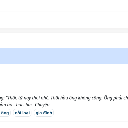
ng: “Thôi, từ nay thôi nhé. Thôi hầu ông không công. Ông phải ch
ần áo - hai chục. Chuyện..
 ông
nỗi loại
gia đinh