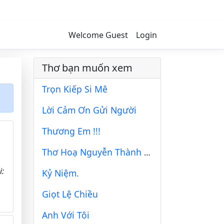
Welcome Guest
Login
Thơ bạn muốn xem
Trọn Kiếp Si Mê
Lời Cảm Ơn Gửi Người
Thương Em !!!
Thơ Hoạ Nguyễn Thành Sáng & Tam Muội (390)
i:
Kỷ Niệm.
Giọt Lệ Chiều
Anh Với Tôi