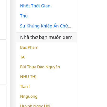
Nhốt Thời Gian.
Thu
Sự Khủng Khiếp Ẩn Chứa Bên Trong
Nhà thơ bạn muốn xem
Bac Pham
TA
Bùi Thụy Đào Nguyên
NHƯ THỊ
Tlan !
Nnguong
Huỳnh Ngọc Hội