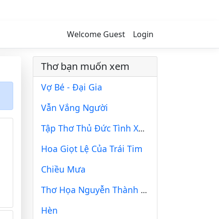
Welcome Guest
Login
Thơ bạn muốn xem
Vợ Bé - Đại Gia
Vẫn Vắng Người
Tập Thơ Thủ Đức Tình Xa Trang 45
Hoa Giọt Lệ Của Trái Tim
Chiều Mưa
Thơ Họa Nguyễn Thành Sáng & Tam Muội (6)..
Hèn