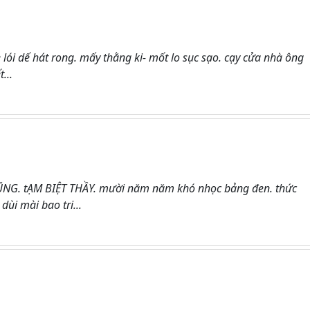
le lói dế hát rong. mấy thằng ki- mốt lo sục sạo. cạy cửa nhà ông
...
G. tẠM BIỆT THẦY. mười năm năm khó nhọc bảng đen. thức
ùi mài bao tri...