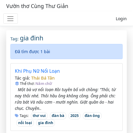
Vườn thơ Cùng Thư Giản
Login
gia đinh
Tag:
Đã tìm được 1 bài
Khi Phụ Nữ Nổi Loạn
Thái Bá Tân
Tác giả:
Thể thơ:
Năm chữ
Một bà vợ nổi loạn Rồi tuyên bố với chồng: “Thôi, từ
nay thôi nhé. Thôi hầu ông không công. Ông phải chi:
rửa bát Và nấu cơm - mười nghìn. Giặt quần áo - hai
chục. Chuyện..
Tags:
thơ vui
đàn bà
2025
đàn ông
nỗi loại
gia đinh