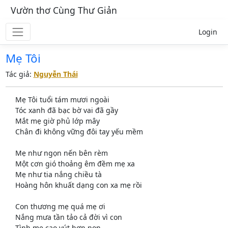
Vườn thơ Cùng Thư Giản
Login
Mẹ Tôi
Tác giả:
Nguyễn Thái
Mẹ Tôi tuổi tám mươi ngoài
Tóc xanh đã bạc bờ vai đã gầy
Mắt mẹ giờ phủ lớp mây
Chân đi không vững đôi tay yếu mềm
Mẹ như ngọn nến bên rèm
Một cơn gió thoảng êm đềm mẹ xa
Mẹ như tia nắng chiều tà
Hoàng hôn khuất dạng con xa mẹ rồi
Con thương mẹ quá mẹ ơi
Nắng mưa tần tảo cả đời vì con
Tình mẹ cao vút hơn non