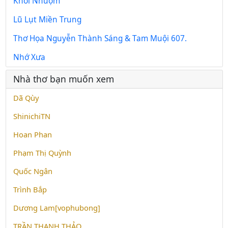
Khỏi Nhuộm
Lũ Lụt Miền Trung
Thơ Họa Nguyễn Thành Sáng & Tam Muội 607.
Nhớ Xưa
Nhà thơ bạn muốn xem
Dã Qùy
ShinichiTN
Hoan Phan
Phạm Thị Quỳnh
Quốc Ngân
Trình Bắp
Dương Lam[vophubong]
TRẦN THANH THẢO