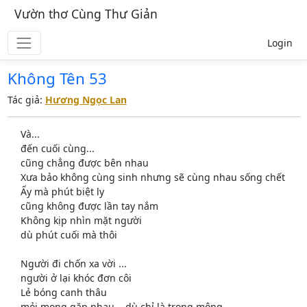
Vườn thơ Cùng Thư Giản
Login
Không Tên 53
Tác giả:
Hương Ngọc Lan
Và...
đến cuối cùng...
cũng chẳng được bên nhau
Xưa bảo không cùng sinh nhưng sẽ cùng nhau sống chết
Ấy mà phút biệt ly
cũng không được lần tay nắm
Không kịp nhìn mặt người
dù phút cuối mà thôi
Người đi chốn xa vời ...
người ở lại khóc đơn côi
Lẻ bóng canh thâu
mỏi mong gặp nhau... dù chỉ là trong mộng