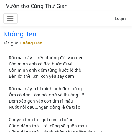
Vườn thơ Cùng Thư Giản
Login
Không Ten
Tác giả:
Hoàng Hảo
Rồi mai này... trên đường đời vạn nẻo
Còn mình anh cô độc bước đi về
Còn mình anh đếm từng bước lê thê
Bên lời thề...khi còn yêu say đắm
Rồi mai này...chỉ mình anh đơn bóng
Ôm cô đơn...ôm nỗi nhớ vô thường...!!!
Đem xếp gọn vào con tim rỉ máu
Nuốt nỗi đau...ngăn dòng lệ ứa trào
Chuyện tình ta...giờ còn là hư ảo
Cũng đành thôi...rồi cũng sẽ quên mau
Cũng đành thôi...đành chôn chặc niềm đau...!!!