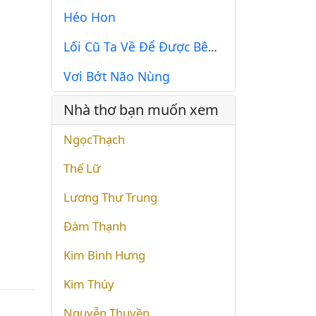
Héo Hon
Lối Cũ Ta Về Để Được Bên Nhau
Vơi Bớt Não Nùng
Nhà thơ bạn muốn xem
NgọcThạch
Thế Lữ
Lương Thư Trung
Đàm Thạnh
Kim Bình Hưng
Kim Thúy
Nguyễn Thuyền