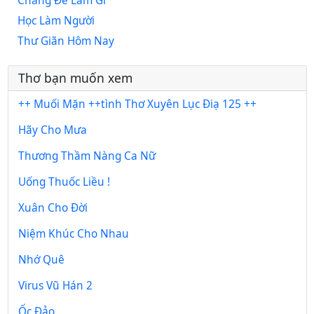
Chẳng Để Làm Gì
Học Làm Người
Thư Giãn Hôm Nay
Thơ bạn muốn xem
++ Muối Mặn ++tình Thơ Xuyên Lục Điạ 125 ++
Hãy Cho Mưa
Thương Thầm Nàng Ca Nữ
Uống Thuốc Liều !
Xuân Cho Đời
Niệm Khúc Cho Nhau
Nhớ Quê
Virus Vũ Hán 2
Ốc Đảo