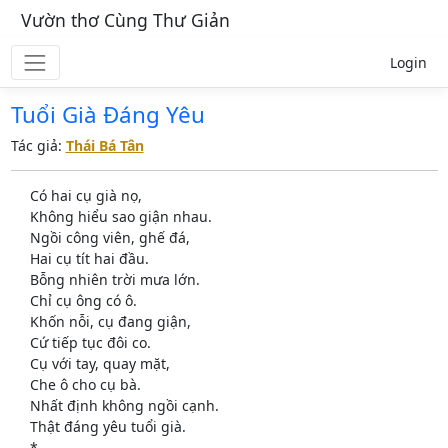
Vườn thơ Cùng Thư Giản
Login
Tuổi Già Đáng Yêu
Tác giả:
Thái Bá Tân
Có hai cụ già nọ,
Không hiểu sao giận nhau.
Ngồi công viên, ghế đá,
Hai cụ tít hai đầu.
Bỗng nhiên trời mưa lớn.
Chỉ cụ ông có ô.
Khốn nỗi, cụ đang giận,
Cứ tiếp tục đôi co.
Cụ với tay, quay mặt,
Che ô cho cụ bà.
Nhất định không ngồi cạnh.
Thật đáng yêu tuổi già.
*