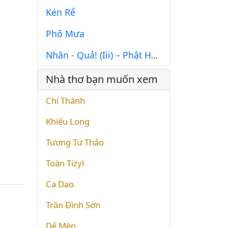
Kén Rể
Phố Mưa
Nhân - Quả! (Iii) – Phật Hay Ma!
Nhà thơ bạn muốn xem
Chí Thành
Khiếu Long
Tương Tư Thảo
Toàn Tizyl
Ca Dao
Trần Đình Sơn
Dế Mèn