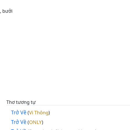
, bưởi
Thơ tương tự
Trở Về
Vi Thông
(
)
Trở Về
ONLY
(
)