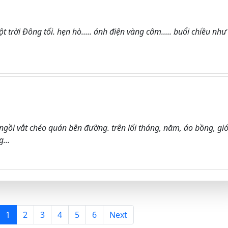
 trời Đông tối. hẹn hò..... ánh điện vàng câm..... buổi chiều như
ngồi vắt chéo quán bên đường. trên lối tháng, năm, áo bồng, gi
...
1
2
3
4
5
6
Next