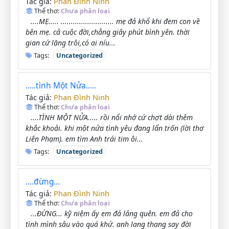
Phan Đình Ninh
Tác giả:
Thể thơ:
Chưa phân loại
....MẸ..... .......................... mẹ đả khổ khi đem con về
bên mẹ. cả cuộc đời,chẳng giây phút bình yên. thời
gian cứ lặng trôi,có ai níu...
Tags:
Uncategorized
.....tình Một Nửa.....
Phan Đình Ninh
Tác giả:
Thể thơ:
Chưa phân loại
....TÌNH MỘT NỬA..... rồi nổi nhớ cứ chợt dài thêm
khắc khoải. khi một nửa tình yêu đang lẩn trốn (lời thơ
Liên Phạm). em tìm Anh trái tim ôi...
Tags:
Uncategorized
....đừng...
Phan Đình Ninh
Tác giả:
Thể thơ:
Chưa phân loại
...ĐỪNG... kỹ niệm ấy em đả lảng quên. em đả cho
tình mình sâu vào quá khứ. anh lang thang say đời