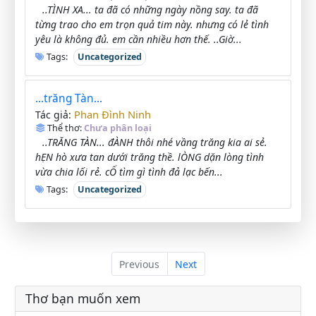
..TÌNH XA... ta đã có những ngày nồng say. ta đã
từng trao cho em trọn quả tim này. nhưng có lẻ tình
yêu là không đủ. em cần nhiều hơn thế. ..Giờ...
Tags:
Uncategorized
...trăng Tàn...
Phan Đình Ninh
Tác giả:
Thể thơ:
Chưa phân loại
..TRĂNG TÀN... đÀNH thôi nhé vầng trăng kia ai sẻ.
hẸN hò xưa tan dưới trăng thề. lÒNG dặn lòng tình
vừa chia lối rẻ. cỐ tìm gì tình đả lạc bến...
Tags:
Uncategorized
Previous
Next
Thơ bạn muốn xem