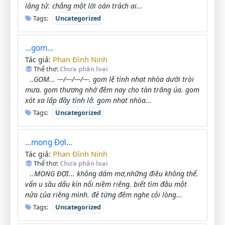
lảng tử. chẳng một lời oán trách ai...
Tags:
Uncategorized
...gom...
Phan Đình Ninh
Tác giả:
Thể thơ:
Chưa phân loại
..GOM... ---/---/---/---. gom lệ tình nhạt nhòa dưới tròi
mưa. gom thương nhớ đêm nay cho tàn trăng úa. gom
xót xa lấp đầy tình lở. gom nhạt nhòa...
Tags:
Uncategorized
...mong Đợi...
Phan Đình Ninh
Tác giả:
Thể thơ:
Chưa phân loại
..MONG ĐỢI... không dám mơ,những điều không thể.
vẩn u sầu dấu kín nổi niềm riêng. biết tìm đâu một
nửa của riêng mình. đẻ từng đêm nghe cỏi lòng...
Tags:
Uncategorized