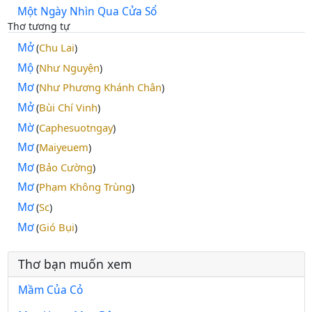
Một Ngày Nhìn Qua Cửa Sổ
Thơ tương tự
Mở
Chu Lai
(
)
Mộ
Như Nguyện
(
)
Mơ
Như Phương Khánh Chân
(
)
Mở
Bùi Chí Vinh
(
)
Mờ
Caphesuotngay
(
)
Mơ
Maiyeuem
(
)
Mơ
Bảo Cường
(
)
Mơ
Phạm Không Trùng
(
)
Mơ
Sc
(
)
Mơ
Gió Bụi
(
)
Thơ bạn muốn xem
Mầm Của Cỏ