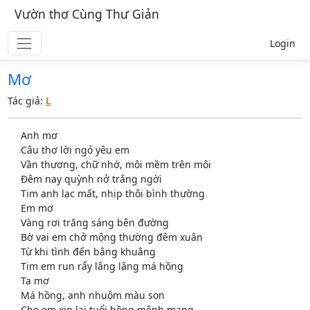
Vườn thơ Cùng Thư Giản
Login
Mơ
Tác giả:
L
Anh mơ
Câu thơ lời ngỏ yêu em
Vần thương, chữ nhớ, môi mềm trên môi
Đêm nay quỳnh nở trắng ngời
Tim anh lạc mất, nhịp thôi bình thường
Em mơ
Vàng rơi trăng sáng bên đường
Bờ vai em chở mộng thường đêm xuân
Từ khi tình đến bâng khuâng
Tim em run rẩy lâng lâng má hồng
Ta mơ
Má hồng, anh nhuộm màu son
Cho em xin lại tuổi hồng mênh mang