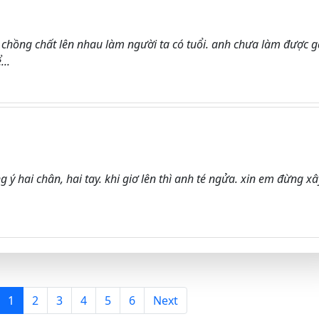
. chồng chất lên nhau làm người ta có tuổi. anh chưa làm được g
...
 ý hai chân, hai tay. khi giơ lên thì anh té ngửa. xin em đừng xâ
1
2
3
4
5
6
Next