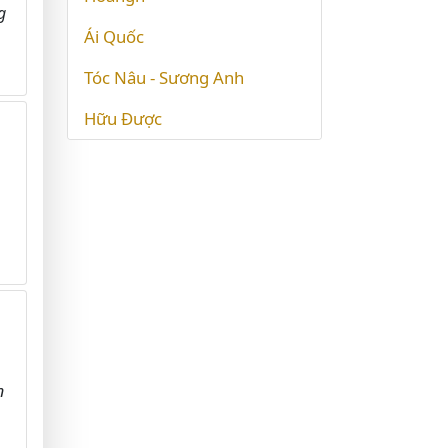
g
Ái Quốc
Tóc Nâu - Sương Anh
Hữu Được
n