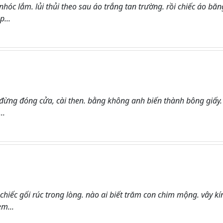
hóc lắm. lủi thủi theo sau áo trắng tan trường. rồi chiếc áo băn
p...
đừng đóng cửa, cài then. bằng không anh biến thành bông giấy.
..
iếc gối rúc trong lòng. nào ai biết trăm con chim mộng. vây kí
m...