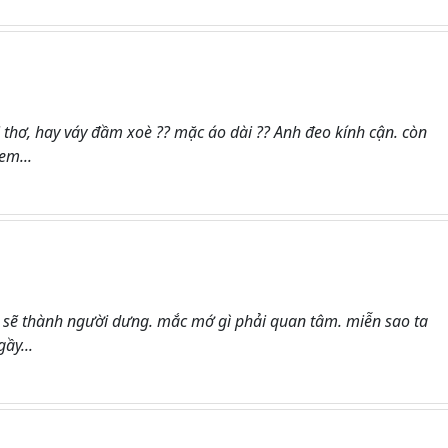
 thơ, hay váy đầm xoè ?? mặc áo dài ?? Anh đeo kính cận. còn
em...
hị sẽ thành người dưng. mắc mớ gì phải quan tâm. miễn sao ta
ầy...