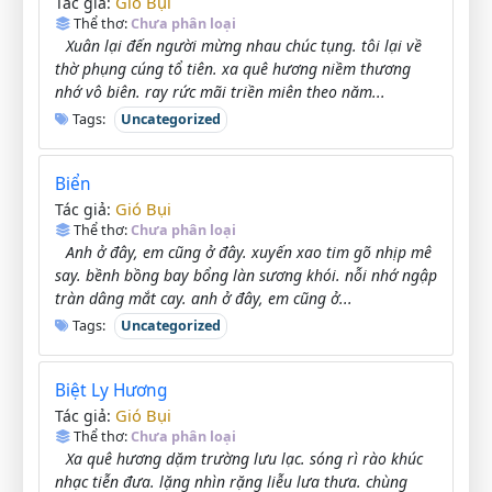
Gió Bụi
Tác giả:
Thể thơ:
Chưa phân loại
Xuân lại đến người mừng nhau chúc tụng. tôi lại về
thờ phụng cúng tổ tiên. xa quê hương niềm thương
nhớ vô biên. ray rức mãi triền miên theo năm...
Tags:
Uncategorized
Biển
Gió Bụi
Tác giả:
Thể thơ:
Chưa phân loại
Anh ở đây, em cũng ở đây. xuyến xao tim gõ nhịp mê
say. bềnh bồng bay bổng làn sương khói. nỗi nhớ ngập
tràn dâng mắt cay. anh ở đây, em cũng ở...
Tags:
Uncategorized
Biệt Ly Hương
Gió Bụi
Tác giả:
Thể thơ:
Chưa phân loại
Xa quê hương dặm trường lưu lạc. sóng rì rào khúc
nhạc tiễn đưa. lặng nhìn rặng liễu lưa thưa. chùng