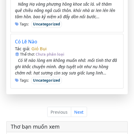
Nắng Hạ vàng phượng hồng khoe sắc lá. về thăm
quê chiều nắng ngả cuối thôn. khói nhà ai len lén lẻn
tâm hồn. bao kỷ niệm xô đẩy dồn nối bước...
Tags:
Uncategorized
Có Lẽ Nào
Gió Bụi
Tác giả:
Thể thơ:
Chưa phân loại
Có lẽ nào lòng em không muốn nhớ. mối tình thơ đã
ghi khắc chuyện mình. đẹp tuyệt vời như nụ hồng
chớm nở. hạt sương còn say sưa giấc lung linh...
Tags:
Uncategorized
Previous
Next
Thơ bạn muốn xem