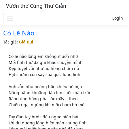
Vườn thơ Cùng Thư Giản
Login
Có Lẽ Nào
Tác giả:
Gió Bụi
Có lẽ nào lòng em không muốn nhớ
Mối tình thơ đã ghi khắc chuyện mình
Đẹp tuyệt vời như nụ hồng chớm nở
Hạt sương còn say sưa giấc lung linh
Anh vẫn nhớ hoàng hôn chiều hò hẹn
Nắng bâng khuâng dần lịm cuối chân trời
Ráng ửng hồng pha sắc mây e thẹn
Chiều ngại ngùng khi môi chạm bờ môi
Tay đan tay bước đều nghe biển hát
Lời du dương lòng biển mặn chung tình
Sóng mãi miết lượn nhấp nhô đầu bạc