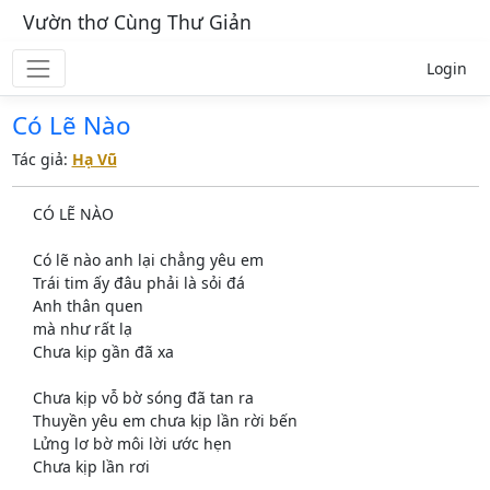
Vườn thơ Cùng Thư Giản
Login
Có Lẽ Nào
Tác giả:
Hạ Vũ
CÓ LẼ NÀO
Có lẽ nào anh lại chẳng yêu em
Trái tim ấy đâu phải là sỏi đá
Anh thân quen
mà như rất lạ
Chưa kịp gần đã xa
Chưa kịp vỗ bờ sóng đã tan ra
Thuyền yêu em chưa kịp lần rời bến
Lửng lơ bờ môi lời ước hẹn
Chưa kịp lần rơi