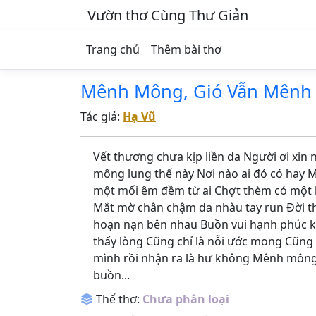
Vườn thơ Cùng Thư Giản
Trang chủ
Thêm bài thơ
Mênh Mông, Gió Vẫn Mênh
Tác giả:
Hạ Vũ
Vết thương chưa kịp liền da Người ơi xin
mông lung thế này Nơi nào ai đó có hay M
một mối êm đềm từ ai Chợt thèm có một b
Mắt mờ chân chậm da nhàu tay run Đời t
hoạn nạn bên nhau Buồn vui hạnh phúc khổ
thấy lòng Cũng chỉ là nỗi ước mong Cũng 
mình rồi nhận ra là hư không Mênh môn
buồn...
Thể thơ:
Chưa phân loại