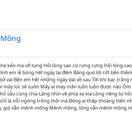
 Mông
 nhẹ kẻo mà vỡ tung Hỏi lòng sao cứ rưng rưng Hỏi lòng sao
ình em lẻ bóng hết ngày lại đêm Bâng quơ lời rớt bên thềm
ờ vai Bên em hết những ngày dài về sau Tới khi bạc trắng 
hì mấy lúc sẻ suôn Mấy ai may mắn luôn luôn được nào Ốm
 sầu cùng chia Lặng nhìn về phía xa kia Lòng riêng tự hỏi
chỉ là nỗi ngóng trông thôi mà Bóng ai thấp thoáng hiên n
g, gió vẫn mênh mông Mênh mông, lòng vẫn mênh mông n