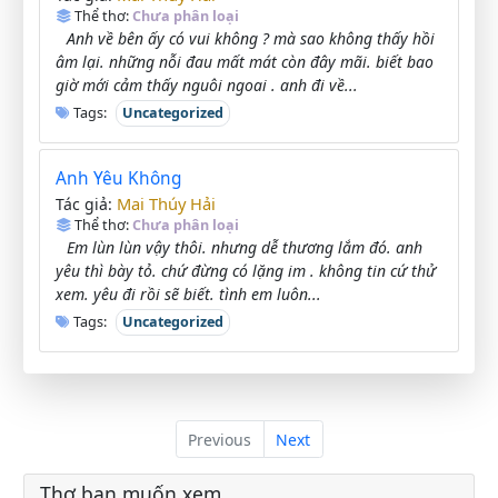
Thể thơ:
Chưa phân loại
Anh về bên ấy có vui không ? mà sao không thấy hồi
âm lại. những nỗi đau mất mát còn đây mãi. biết bao
giờ mới cảm thấy nguôi ngoai . anh đi về...
Tags:
Uncategorized
Anh Yêu Không
Mai Thúy Hải
Tác giả:
Thể thơ:
Chưa phân loại
Em lùn lùn vậy thôi. nhưng dễ thương lắm đó. anh
yêu thì bày tỏ. chứ đừng có lặng im . không tin cứ thử
xem. yêu đi rồi sẽ biết. tình em luôn...
Tags:
Uncategorized
Previous
Next
Thơ bạn muốn xem