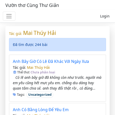
Vườn thơ Cùng Thư Giản
Login
Mai Thúy Hải
Tác giả:
Đã tìm được 244 bài
Anh Bây Giờ Có Lẽ Đã Khác Với Ngày Xưa
Mai Thúy Hải
Tác giả:
Thể thơ:
Chưa phân loại
Có lẽ anh bây giờ đã không còn như trước. người mà
em yêu cũng hết mực yêu em. chẳng dịu dàng hay
quan tâm chia sẻ. anh thay đổi thật rồi , có đúng...
Tags:
Uncategorized
Anh Có Bằng Lòng Để Yêu Em