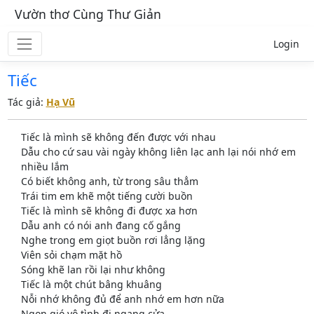
Vườn thơ Cùng Thư Giản
Login
Tiếc
Tác giả:
Hạ Vũ
Tiếc là mình sẽ không đến được với nhau
Dẫu cho cứ sau vài ngày không liên lạc anh lại nói nhớ em
nhiều lắm
Có biết không anh, từ trong sâu thẳm
Trái tim em khẽ một tiếng cười buồn
Tiếc là mình sẽ không đi được xa hơn
Dẫu anh có nói anh đang cố gắng
Nghe trong em giọt buồn rơi lẳng lặng
Viên sỏi chạm mặt hồ
Sóng khẽ lan rồi lại như không
Tiếc là một chút bâng khuâng
Nỗi nhớ không đủ để anh nhớ em hơn nữa
Ngọn gió vô tình đi ngang cửa