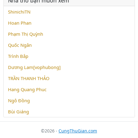
Nhà thơ bạn muốn xem
ShinichiTN
Hoan Phan
Phạm Thị Quỳnh
Quốc Ngân
Trình Bắp
Dương Lam[vophubong]
TRẦN THANH THẢO
Hang Quang Phuc
Ngô Đồng
Bùi Giáng
©2026 -
CungThuGian.com