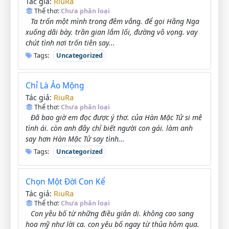
RiuRa
Tác giả:
Thể thơ:
Chưa phân loại
Ta trốn một mình trong đêm vắng. để gọi Hằng Nga
xuống dãi bày. trần gian lắm lối, đường vô vọng. vay
chút tình nơi trốn tiên say...
Tags:
Uncategorized
Chỉ Là Ảo Mộng
RiuRa
Tác giả:
Thể thơ:
Chưa phân loại
Đã bao giờ em đọc được ý thơ. của Hàn Mặc Tử si mê
tình ái. còn anh đây chỉ biết người con gái. làm anh
say hơn Hàn Mặc Tử say tình...
Tags:
Uncategorized
Chọn Một Đời Con Kể
RiuRa
Tác giả:
Thể thơ:
Chưa phân loại
Con yêu bố từ những điều giản dị. không cao sang
hoa mỹ như lời ca. con yêu bố ngay từ thủa hôm qua.