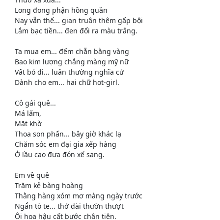
Long đong phận hồng quần
Nay vẫn thế... gian truân thêm gấp bội
Lắm bạc tiền... đen đổi ra màu trắng.
Ta mua em... đếm chẵn bằng vàng
Bao kim lượng chẳng màng mỹ nữ
Vất bỏ đi... luân thường nghĩa cử
Dành cho em... hai chữ hot-girl.
Cô gái quê...
Má lấm,
Mặt khờ
Thoa son phấn... bây giờ khác lạ
Chăm sóc em đại gia xếp hàng
Ở lầu cao đưa đón xế sang.
Em về quê
Trăm kẻ bàng hoàng
Thằng hàng xóm mơ màng ngày trước
Ngẩn tò te... thở dài thườn thượt
Ôi hoa hậu cất bước chân tiên.