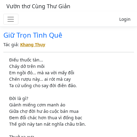
Vườn thơ Cùng Thư Giản
Login
Giữ Trọn Tình Quê
Tác giả:
Khang Thụy
Điếu thuốc tàn...
Cháy dở trên môi
Em ngồi đó... mà xa vời mấy đỗi
Chén rượu này... ai rót mà cay
Ta cứ uống cho say đời điên đảo.
Đời là gì?
Giành miếng cơm manh áo
Giữa chợ đời hư ảo cuộc bán mua
Đem đổi chác hơn thua vì đống bạc
Thế giới này tan nát nghĩa châu trần.
Thuở xa xưa...