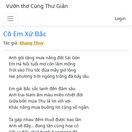
Vườn thơ Cùng Thư Giản
Login
Cô Em Xứ Bắc
Tác giả:
Khang Thụy
Anh gói tặng mưa nắng đất Sài Gòn
Em Hà Nội tuổi mơ còn lắm mộng
Trời vào Thu tóc đùa mây gió lộng
Hai phương trời ngóng trông đã bấy lâu.
Em gái Bắc sắc lạnh đến đậm sâu
Anh trai Nam ấm màu miền nhiệt đới
Giữa bốn mùa Thu lả lơi vời vợi
Khác nắng mưa buông lơi cũng vô ngần.
Ta gặp nhau đếm thuở được bao lần
Anh về đây... đong tận cùng hoa cỏ
Gởi ra Bắc chút hanh hao trong đó