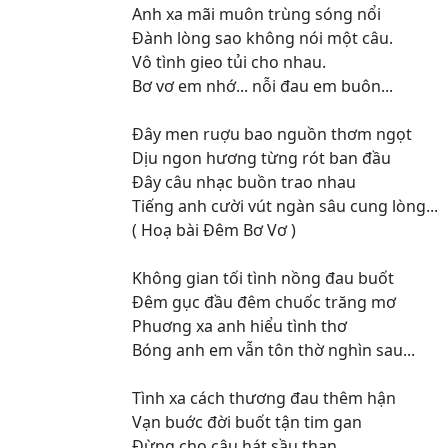
Anh xa mãi muôn trùng sóng nổi
Đành lòng sao không nói một câu.
Vô tình gieo tủi cho nhau.
Bơ vơ em nhớ... nỗi đau em buôn...
Đây men ruợu bao nguồn thơm ngọt
Dịu ngon hương từng rót ban đầu
Đây câu nhạc buồn trao nhau
Tiếng anh cười vút ngàn sâu cung lòng...
( Hoạ bài Đêm Bơ Vơ )
Không gian tối tình nồng đau buốt
Đêm gục đầu đêm chuốc trăng mơ
Phuơng xa anh hiểu tình thơ
Bóng anh em vẫn tôn thờ nghìn sau...
Tình xa cách thương đau thêm hận
Vạn buớc đời buốt tận tim gan
Đừng cho câu hát sầu than