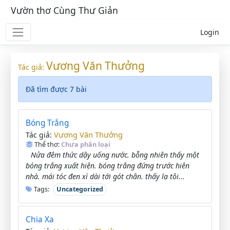
Vườn thơ Cùng Thư Giản
Login
Vương Văn Thưởng
Tác giả:
Đã tìm được 7 bài
Bóng Trắng
Vương Văn Thưởng
Tác giả:
Thể thơ:
Chưa phân loại
Nửa đêm thức dậy uống nước. bỗng nhiên thấy một
bóng trắng xuất hiện. bóng trắng đứng trước hiên
nhà. mái tóc đen xì dài tới gót chân. thấy lạ tôi...
Tags:
Uncategorized
Chia Xa