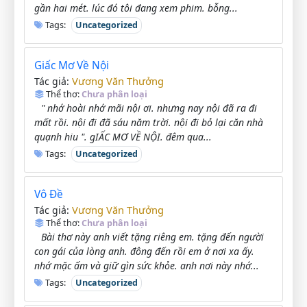
gần hai mét. lúc đó tôi đang xem phim. bỗng...
Tags:
Uncategorized
Giấc Mơ Về Nội
Vương Văn Thưởng
Tác giả:
Thể thơ:
Chưa phân loại
" nhớ hoài nhớ mãi nội ơi. nhưng nay nội đã ra đi
mất rồi. nội đi đã sáu năm trời. nội đi bỏ lại căn nhà
quạnh hiu ". gIẤC MƠ VỀ NỘI. đêm qua...
Tags:
Uncategorized
Vô Đề
Vương Văn Thưởng
Tác giả:
Thể thơ:
Chưa phân loại
Bài thơ này anh viết tặng riêng em. tặng đến người
con gái của lòng anh. đông đến rồi em ở nơi xa ấy.
nhớ mặc ấm và giữ gìn sức khỏe. anh nơi này nhớ...
Tags:
Uncategorized