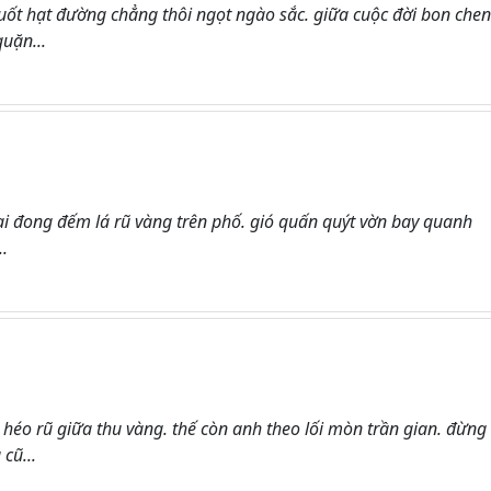
t hạt đường chẳng thôi ngọt ngào sắc. giữa cuộc đời bon chen
quặn...
ai đong đếm lá rũ vàng trên phố. gió quấn quýt vờn bay quanh
.
 héo rũ giữa thu vàng. thế còn anh theo lối mòn trần gian. đừng
cũ...