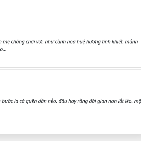
òn mẹ chẳng chơi vơi. như cành hoa huệ hương tinh khiết. mảnh
o...
n bước la cà quên dần nẻo. đâu hay rằng đời gian nan lắt léo. mộ