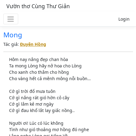
Vườn thơ Cùng Thư Giản
Login
Mong
Tác giả:
Đuyên Hồng
Hôm nay nắng đẹp chan hòa
Ta mong Lòng hãy nở hoa cho Lòng
Cho xanh cho thắm cho hồng
Cho vàng hết cả mênh mông nỗi buồn…
Cớ gì trời đổ mưa tuôn
Cớ gì nắng rát gió hờn cỏ cây
Cớ gì lắm kẻ mơ ngày
Cớ gì đau khổ lắt lay giấc nồng..
Người ơi! Lúc có lúc không
Tình như gió thoảng mơ hồng đó nghe
Lắng nghe Lòng gọi tiếng Về