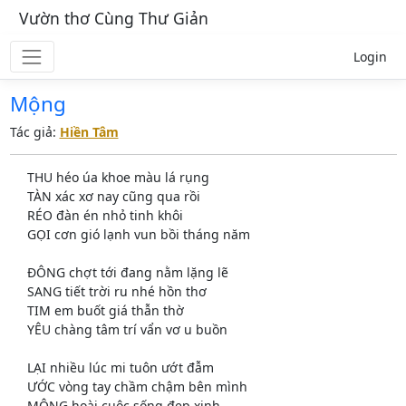
Vườn thơ Cùng Thư Giản
Login
Mộng
Tác giả:
Hiền Tâm
THU héo úa khoe màu lá rụng
TÀN xác xơ nay cũng qua rồi
RÉO đàn én nhỏ tinh khôi
GỌI cơn gió lạnh vun bồi tháng năm
ĐÔNG chợt tới đang nằm lặng lẽ
SANG tiết trời ru nhé hồn thơ
TIM em buốt giá thẫn thờ
YÊU chàng tâm trí vẩn vơ u buồn
LẠI nhiều lúc mi tuôn ướt đẫm
ƯỚC vòng tay chầm chậm bên mình
MỘNG hoài cuộc sống đẹp xinh