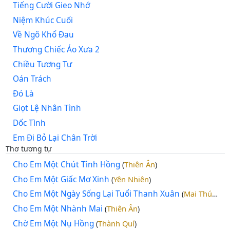
Tiếng Cười Gieo Nhớ
Niệm Khúc Cuối
Về Ngõ Khổ Đau
Thương Chiếc Áo Xưa 2
Chiều Tương Tư
Oán Trách
Đó Là
Giọt Lệ Nhân Tình
Dốc Tình
Em Đi Bỏ Lại Chân Trời
Thơ tương tự
Cho Em Một Chút Tình Hồng
Thiên Ân
(
)
Cho Em Một Giấc Mơ Xinh
Yên Nhiên
(
)
Cho Em Một Ngày Sống Lại Tuổi Thanh Xuân
Mai Thúy Hải
(
Cho Em Một Nhành Mai
Thiên Ân
(
)
Chờ Em Một Nụ Hồng
Thành Quí
(
)