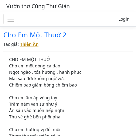
Vườn thơ Cùng Thư Giản
Login
Cho Em Một Thuở 2
Tác giả:
Thiên Ân
CHO EM MỘT THUỞ
Cho em một dòng ca dao
Ngọt ngào , tỏa hương , hạnh phúc
Mai sau đời không ngờ vực
Chiêm bao giẫm bóng chiêm bao
Cho em ấm áp vòng tay
Trăm năm vạn sự như ý
Ăn sâu vào muôn nếp nghĩ
Thu về ghé bến phôi phai
Cho em hương vị đôi môi
Thơm tho một miền cỏ lạ