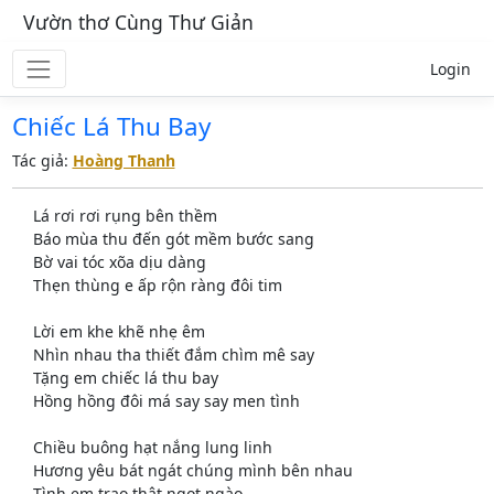
Vườn thơ Cùng Thư Giản
Login
Chiếc Lá Thu Bay
Tác giả:
Hoàng Thanh
Lá rơi rơi rụng bên thềm
Báo mùa thu đến gót mềm bước sang
Bờ vai tóc xõa dịu dàng
Thẹn thùng e ấp rộn ràng đôi tim
Lời em khe khẽ nhẹ êm
Nhìn nhau tha thiết đắm chìm mê say
Tặng em chiếc lá thu bay
Hồng hồng đôi má say say men tình
Chiều buông hạt nắng lung linh
Hương yêu bát ngát chúng mình bên nhau
Tình em trao thật ngọt ngào