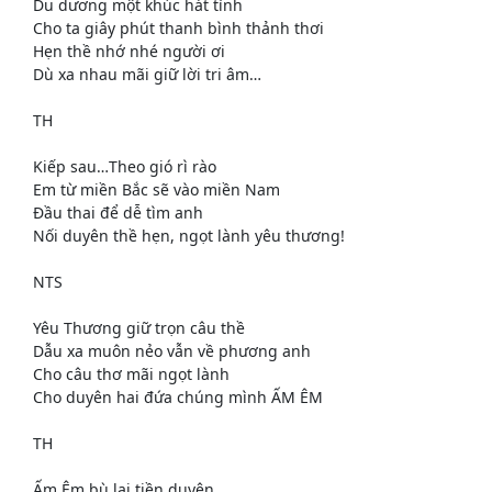
Du dương một khúc hát tình
Cho ta giây phút thanh bình thảnh thơi
Hẹn thề nhớ nhé người ơi
Dù xa nhau mãi giữ lời tri âm…
TH
Kiếp sau…Theo gió rì rào
Em từ miền Bắc sẽ vào miền Nam
Đầu thai để dễ tìm anh
Nối duyên thề hẹn, ngọt lành yêu thương!
NTS
Yêu Thương giữ trọn câu thề
Dẫu xa muôn nẻo vẫn về phương anh
Cho câu thơ mãi ngọt lành
Cho duyên hai đứa chúng mình ẤM ÊM
TH
Ấm Êm bù lại tiền duyên