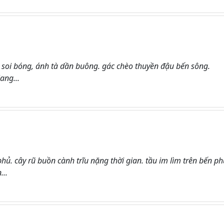
 soi bóng, ánh tà dần buông. gác chèo thuyền đậu bến sông.
ang...
ủ. cây rũ buồn cành trĩu nặng thời gian. tầu im lìm trên bến ph
...