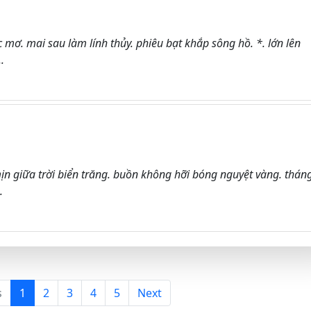
 mơ. mai sau làm lính thủy. phiêu bạt khắp sông hồ. *. lớn lên
.
 mịn giữa trời biển trăng. buồn không hỡi bóng nguyệt vàng. thán
.
s
1
2
3
4
5
Next