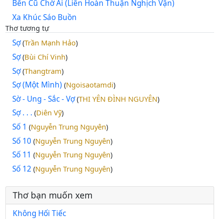
Bến Cũ Chờ Ai (Liên Hoàn Thuận Nghịch Vận)
Xa Khúc Sáo Buồn
Thơ tương tự
Sợ
Trần Mạnh Hảo
(
)
Sợ
Bùi Chí Vinh
(
)
Sợ
Thangtram
(
)
Sợ (Một Mình)
Ngoisaotamdi
(
)
Sờ - Ung - Sắc - Vợ
THI YÊN ĐÌNH NGUYÊN
(
)
Sợ . . .
Diên Vỹ
(
)
Số 1
Nguyễn Trung Nguyên
(
)
Số 10
Nguyễn Trung Nguyên
(
)
Số 11
Nguyễn Trung Nguyên
(
)
Số 12
Nguyễn Trung Nguyên
(
)
Thơ bạn muốn xem
Không Hối Tiếc