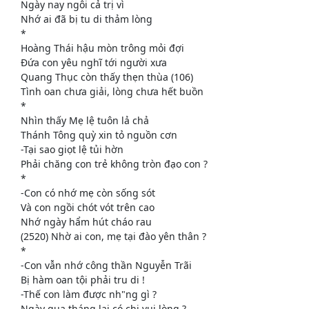
Ngày nay ngôi cả trị vì
Nhớ ai đã bị tu di thảm lòng
*
Hoàng Thái hậu mòn trông mỏi đợi
Đứa con yêu nghĩ tới người xưa
Quang Thục còn thấy thẹn thùa (106)
Tình oan chưa giải, lòng chưa hết buồn
*
Nhìn thấy Mẹ lệ tuôn lả chả
Thánh Tông quỳ xin tỏ nguồn cơn
-Tại sao giọt lệ tủi hờn
Phải chăng con trẻ không tròn đạo con ?
*
-Con có nhớ mẹ còn sống sót
Và con ngồi chót vót trên cao
Nhớ ngày hẩm hút cháo rau
(2520) Nhờ ai con, mẹ tại đào yên thân ?
*
-Con vẫn nhớ công thần Nguyễn Trãi
Bị hàm oan tội phải tru di !
-Thế con làm được nh"ng gì ?
Ngày qua tháng lại có chi vui lòng ?