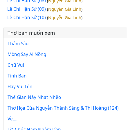
Lệ Chi Hận Sử (08)
Nguyễn Gia Linh
(
)
Lệ Chi Hận Sử (09)
Nguyễn Gia Linh
(
)
Lệ Chi Hận Sử (10)
Nguyễn Gia Linh
(
)
Thơ bạn muốn xem
Thẳm Sâu
Mộng Say Ái Nồng
Chữ Vui
Tình Bạn
Hãy Vui Lên
Thế Gian Này Nhạt Nhẽo
Thơ Họa Của Nguyễn Thành Sáng & Thi Hoàng (124)
Về.....
Lời Chúc Năm Nhâm Dần