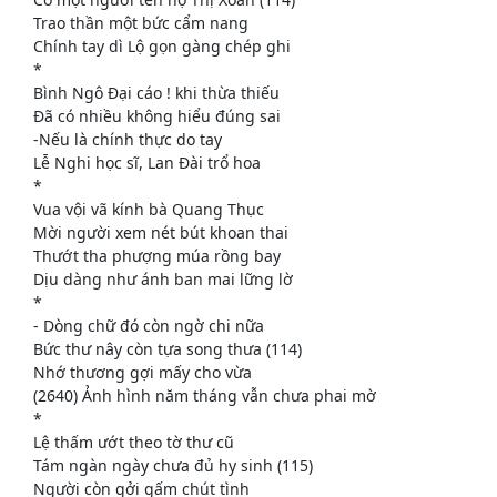
Trao thần một bức cẩm nang
Chính tay dì Lộ gọn gàng chép ghi
*
Bình Ngô Đại cáo ! khi thừa thiếu
Đã có nhiều không hiểu đúng sai
-Nếu là chính thực do tay
Lễ Nghi học sĩ, Lan Đài trổ hoa
*
Vua vội vã kính bà Quang Thục
Mời người xem nét bút khoan thai
Thướt tha phượng múa rồng bay
Dịu dàng như ánh ban mai lững lờ
*
- Dòng chữ đó còn ngờ chi nữa
Bức thư nây còn tựa song thưa (114)
Nhớ thương gợi mấy cho vừa
(2640) Ảnh hình năm tháng vẫn chưa phai mờ
*
Lệ thấm ướt theo tờ thư cũ
Tám ngàn ngày chưa đủ hy sinh (115)
Người còn gởi gấm chút tình