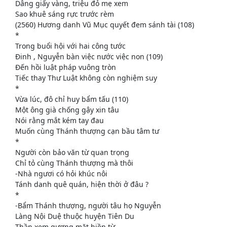
Dâng giấy vàng, triệu đỏ mẹ xem
Sao khuê sáng rực trước rèm
(2560) Hương danh Vũ Mục quyết đem sánh tài (108)
*
Trong buổi hội với hai công tước
Đinh , Nguyễn bàn việc nước việc non (109)
Đến hồi luật pháp vuông tròn
Tiếc thay Thư Luật không còn nghiệm suy
*
Vừa lúc, đô chỉ huy bẩm tấu (110)
Một ông già chống gậy xin tâu
Nói rằng mắt kém tay đau
Muốn cùng Thánh thượng cạn bầu tâm tư
*
Người còn bảo văn từ quan trọng
Chỉ tỏ cùng Thánh thượng mà thôi
-Nhà ngươi có hỏi khúc nôi
Tánh danh quê quán, hiện thời ở đâu ?
*
-Bẩm Thánh thượng, người tâu họ Nguyễn
Làng Nội Duệ thuộc huyện Tiên Du
Thần xem gương mặt hiền từ