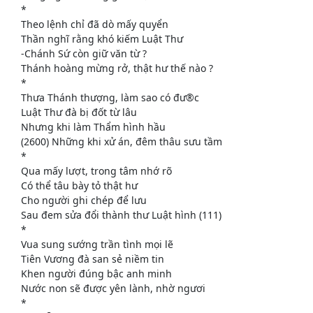
*
Theo lệnh chỉ đã dò mấy quyển
Thần nghĩ rằng khó kiếm Luật Thư
-Chánh Sứ còn giữ văn từ ?
Thánh hoàng mừng rở, thật hư thế nào ?
*
Thưa Thánh thượng, làm sao có đư®c
Luật Thư đà bị đốt từ lâu
Nhưng khi làm Thẩm hình hầu
(2600) Những khi xử án, đêm thâu sưu tầm
*
Qua mấy lượt, trong tâm nhớ rõ
Có thể tâu bày tỏ thật hư
Cho người ghi chép để lưu
Sau đem sửa đổi thành thư Luật hình (111)
*
Vua sung sướng trần tình mọi lẽ
Tiên Vương đà san sẻ niềm tin
Khen người đúng bậc anh minh
Nước non sẽ được yên lành, nhờ ngươi
*