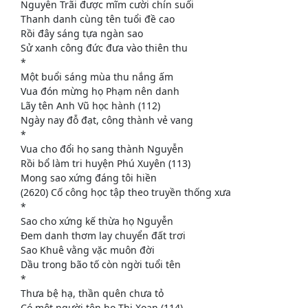
Nguyễn Trãi được mĩm cười chín suối
Thanh danh cùng tên tuổi đề cao
Rồi đây sáng tựa ngàn sao
Sử xanh công đức đưa vào thiên thu
*
Một buổi sáng mùa thu nắng ấm
Vua đón mừng họ Phạm nên danh
Lãy tên Anh Vũ học hành (112)
Ngày nay đỗ đạt, công thành vẻ vang
*
Vua cho đổi họ sang thành Nguyễn
Rồi bổ làm tri huyện Phú Xuyên (113)
Mong sao xứng đáng tôi hiền
(2620) Cố công học tập theo truyền thống xưa
*
Sao cho xứng kế thừa họ Nguyễn
Đem danh thơm lay chuyển đất trơi
Sao Khuê vằng vặc muôn đời
Dầu trong bão tố còn ngời tuổi tên
*
Thưa bệ hạ, thần quên chưa tỏ
Có một người tên họ Thị Xoan (114)