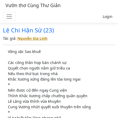
Vườn thơ Cùng Thư Giản
Login
Lệ Chi Hận Sử (23)
Tác giả:
Nguyễn Gia Linh
Vằng vặc Sao khuê
Các công thần họp bàn chánh sự
Quyết chọn người nắm giữ triều ca
Nếu theo thứ bực trong nhà
Khắc Xương xứng đáng lên tòa long ngai
*
Nên được cử đến ngay Cung viện
Thỉnh Khắc Xương chấp chưởng quân quyền
Lê Lăng vừa thỉnh vừa khuyên
Cung Vương nhứt quyết xuôi thuyền trên sông
*
Vì tự biết tấm lòng phong nhã