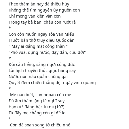
Theo thảm án nay đà thiêu hủy
Không thể tìm nguyên ủy nguồn cơn
Chỉ mong văn kiện vẫn còn
Trong tay bè bạn, cháu con ruột rà
*
Con còn muốn ngay Tòa Văn Miếu
Trước bàn thờ truy điệu Quốc dân
" Mãy ai đáng mặt công thần "
"Phò vua, dựng nước, dạy dân, cứu đời"
*
Đôi câu liểng, sáng ngời công đức
Lời hịch truyền thúc giục hăng say
Nước non nào quản chông gai
Quyết đem chiến thắng dệt ngày vinh quang
*
-Mẹ nào biết, con ngoan của mẹ
Đã âm thầm lặng lẽ nghĩ suy
Hạo ơi ! đáng bậc tu mi (107)
Từ đây mẹ chẳng còn gì để lo
*
-Con đã soạn xong tờ chiếu nhỏ