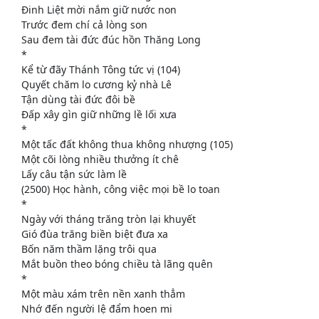
Đinh Liệt mời nắm giữ nước non
Trước đem chí cả lòng son
Sau đem tài đức đúc hồn Thăng Long
*
Kể từ đãy Thánh Tông tức vị (104)
Quyết chăm lo cương kỷ nhà Lê
Tận dùng tài đức đôi bề
Đấp xây gìn giữ những lề lối xưa
*
Một tấc đất không thua không nhượng (105)
Một cõi lòng nhiều thưởng ít chê
Lấy câu tận sức làm lề
(2500) Học hành, công việc mọi bề lo toan
*
Ngày với tháng trăng tròn lại khuyết
Gió đùa trăng biền biệt đưa xa
Bốn năm thầm lặng trôi qua
Mắt buồn theo bóng chiều tà lãng quên
*
Một màu xám trên nền xanh thẳm
Nhớ đến người lệ đẩm hoen mi