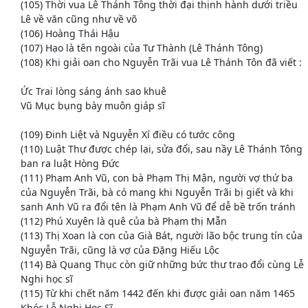
(105) Thời vua Lê Thánh Tông thời đại thịnh hành dưới triều
Lê về văn cũng như về võ
(106) Hoàng Thái Hậu
(107) Hạo là tên ngoài của Tư Thành (Lê Thánh Tông)
(108) Khi giải oan cho Nguyễn Trãi vua Lê Thánh Tôn đã viết :
Ức Trai lòng sáng ánh sao khuê
Vũ Mục bụng bày muôn giáp sĩ
(109) Đinh Liệt và Nguyễn Xí điều có tước công
(110) Luật Thư được chép lại, sửa đổi, sau nầy Lê Thánh Tông
ban ra luật Hòng Đức
(111) Phạm Anh Vũ, con bà Phạm Thị Mận, người vợ thứ ba
của Nguyễn Trãi, bà có mang khi Nguyễn Trãi bị giết và khi
sanh Anh Vũ ra đổi tên là Phạm Anh Vũ để dễ bề trốn tránh
(112) Phú Xuyên là quê của bà Phạm thị Mẫn
(113) Thị Xoan là con của Già Bát, người lão bộc trung tín của
Nguyễn Trãi, cũng là vợ của Đặng Hiếu Lộc
(114) Bà Quang Thục còn giữ những bức thư trao đổi cùng Lễ
Nghi học sĩ
(115) Từ khi chết năm 1442 đến khi được giải oan năm 1465
Khóc Lễ Nghi Học Sĩ