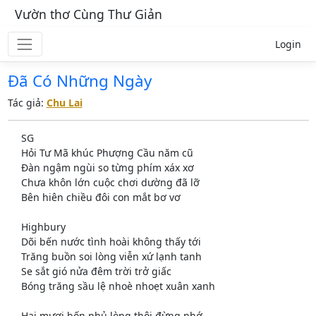
Vườn thơ Cùng Thư Giản
Login
Đã Có Những Ngày
Tác giả:
Chu Lai
SG
Hỏi Tư Mã khúc Phượng Cầu năm cũ
Đàn ngậm ngùi so từng phím xáx xơ
Chưa khôn lớn cuộc chơi dường đã lỡ
Bên hiên chiều đôi con mắt bơ vơ
Highbury
Dõi bến nước tình hoài không thấy tới
Trăng buồn soi lòng viễn xứ lạnh tanh
Se sắt gió nửa đêm trời trở giấc
Bóng trăng sầu lệ nhoè nhoẹt xuân xanh
Hai mươi bốn nhủ lòng thôi đừng nhớ