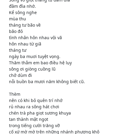
đầm đìa nhớ.
Kể sông nghe
mùa thu
tháng tư bão về
bão đỏ
tình nhân hôn nhau vội vã
hôn nhau từ giã
tháng tư
ngày ba muơi tuyệt vọng.
Thăm thẳm em bao điều hệ lụy
sông ơi giòng cuồng lũ
chở dùm đi
nỗi buồn ba mươi năm không biết cũ.
Thèm
nên có khi bỏ quên trí nhớ
rủ nhau ra sông hát chơi
chén trà pha giọt sương khuya
tan thành mật ngọt
trong tiếng cười trăng vỡ
cố xứ mờ mờ trên những nhánh phượng khô