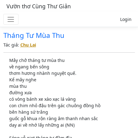
Vườn thơ Cùng Thư Giản
Login
Tháng Tư Mùa Thu
Tác giả:
Chu Lai
Mây chở tháng tư mùa thu
về ngang bến sông
thơm hương nhành nguyệt quế.
Kể mây nghe
mùa thu
đường xưa
có vòng bánh xe xào xạc lá vàng
con chim nhỏ đậu trên gác chuông đồng hồ
bên hàng sứ trắng
guốc gỗ khua rộn ràng âm thanh nhan sắc
dạy ai về nhớ lấy những ai (NN)
Sóng vỗ giọt tháng tư đầm đìa