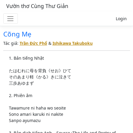
Vườn thơ Cùng Thư Giản
Login
Cõng Mẹ
Tác giả:
Trần Đức Phổ
&
Ishikawa Takuboku
1. Bản tiếng Nhật
たはむれに母を背負《せお》ひて
そのあまり軽《かる》きに泣きて
三歩あゆまず
2. Phiên âm
Tawamure ni haha wo seoite
Sono amari karuki ni nakite
Sanpo ayumazu
3. Bản dịch tiếng Anh – Source :The Life and Poetry of