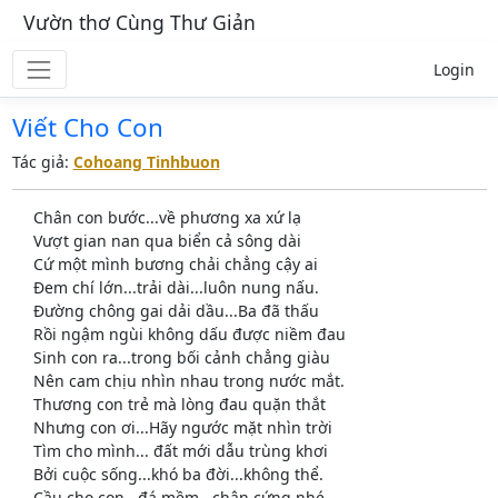
Vườn thơ Cùng Thư Giản
Login
Viết Cho Con
Tác giả:
Cohoang Tinhbuon
Chân con bước...về phương xa xứ lạ
Vượt gian nan qua biển cả sông dài
Cứ một mình bương chải chẳng cậy ai
Đem chí lớn...trải dài...luôn nung nấu.
Đường chông gai dải dầu...Ba đã thấu
Rồi ngậm ngùi không dấu được niềm đau
Sinh con ra...trong bối cảnh chẳng giàu
Nên cam chịu nhìn nhau trong nước mắt.
Thương con trẻ mà lòng đau quặn thắt
Nhưng con ơi...Hãy ngước mặt nhìn trời
Tìm cho mình... đất mới dẫu trùng khơi
Bởi cuộc sống...khó ba đời...không thể.
Cầu cho con...đá mềm...chân cứng nhé