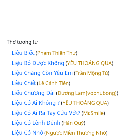
Thơ tương tự
Liễu Biếc
Phạm Thiên Thư
(
)
Liệu Bỏ Được Không
YÊU THOÁNG QUA
(
)
Liệu Chàng Còn Yêu Em
Trần Mộng Tú
(
)
Liều Chết
Lê Cảnh Tiến
(
)
Liểu Chương Đài
Dương Lam[vophubong]
(
)
Liệu Có Ai Không ?
YÊU THOÁNG QUA
(
)
Liệu Có Ai Ra Tay Cứu Vớt?
Mr.Smile
(
)
Liệu Có Lênh Đênh
Hàn Quỳ
(
)
Liệu Có Nhớ
Ngược Miền Thương Nhớ
(
)