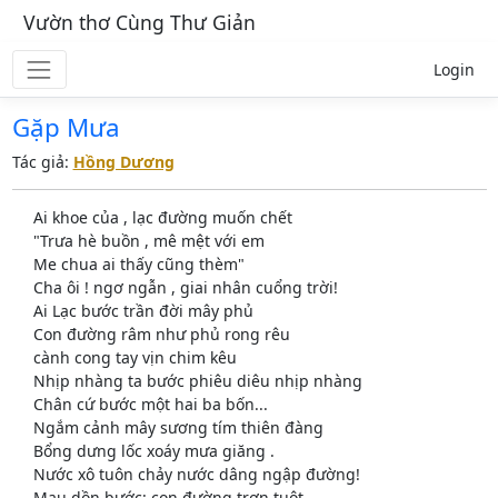
Vườn thơ Cùng Thư Giản
Login
Gặp Mưa
Tác giả:
Hồng Dương
Ai khoe của , lạc đường muốn chết
"Trưa hè buồn , mê mệt với em
Me chua ai thấy cũng thèm"
Cha ôi ! ngơ ngẫn , giai nhân cuổng trời!
Ai Lạc bước trần đời mây phủ
Con đường râm như phủ rong rêu
cành cong tay vịn chim kêu
Nhịp nhàng ta bước phiêu diêu nhịp nhàng
Chân cứ bước một hai ba bốn...
Ngắm cảnh mây sương tím thiên đàng
Bổng dưng lốc xoáy mưa giăng .
Nước xô tuôn chảy nước dâng ngập đường!
Mau dồn bước: con đường trơn tuột