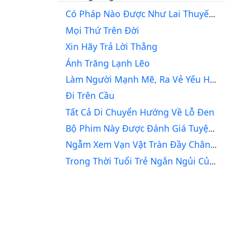
Có Pháp Nào Được Như Lai Thuyết Hay Không?
Mọi Thứ Trên Đời
Xin Hãy Trả Lời Thẳng
Ánh Trăng Lạnh Lẽo
Làm Người Mạnh Mẽ, Ra Vẻ Yếu Hèn
Đi Trên Cầu
Tất Cả Di Chuyển Hướng Về Lỗ Đen
Bộ Phim Này Được Đánh Giá Tuyệt Vời...
Ngẫm Xem Vạn Vật Tràn Đầy Chân Ý ,
Trong Thời Tuổi Trẻ Ngắn Ngủi Của Anh