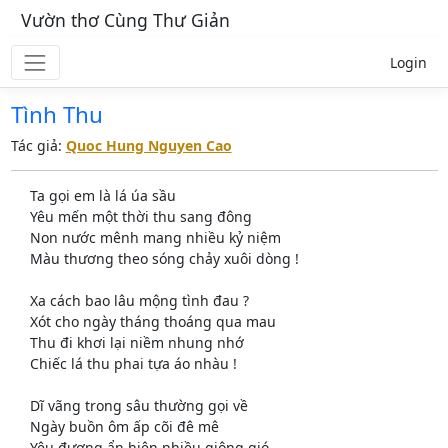
Vườn thơ Cùng Thư Giản
Login
Tình Thu
Tác giả:
Quoc Hung Nguyen Cao
Ta gọi em là lá úa sầu
Yêu mến một thời thu sang đông
Non nước mênh mang nhiều kỷ niệm
Màu thương theo sóng chảy xuôi dòng !
Xa cách bao lâu mộng tình đau ?
Xót cho ngày tháng thoáng qua mau
Thu đi khơi lại niềm nhung nhớ
Chiếc lá thu phai tựa áo nhàu !
Dĩ vãng trong sâu thường gọi về
Ngày buồn ôm ấp cõi đê mê
Yêu đương ẩn hiện nhiều giông gió